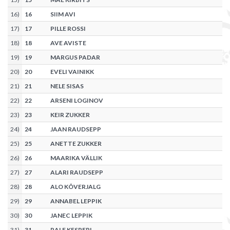
16
)
16
SIIM AVI
17
)
17
PILLE ROSSI
18
)
18
AVE AVISTE
19
)
19
MARGUS PADAR
20
)
20
EVELI VAINIKK
21
)
21
NELE SISAS
22
)
22
ARSENI LOGINOV
23
)
23
KEIR ZUKKER
24
)
24
JAAN RAUDSEPP
25
)
25
ANETTE ZUKKER
26
)
26
MAARIKA VÄLLIK
27
)
27
ALARI RAUDSEPP
28
)
28
ALO KÕVERJALG
29
)
29
ANNABEL LEPPIK
30
)
30
JANEC LEPPIK
31
)
31
RALF KESPERI