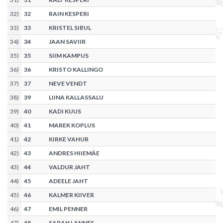
32
)
32
RAIN KESPERI
33
)
33
KRISTEL SIBUL
34
)
34
JAAN SAVIIR
35
)
35
SIIM KAMPUS
36
)
36
KRISTO KALLINGO
37
)
37
NEVE VENDT
38
)
39
LIINA KALLASSALU
39
)
40
KADI KUUS
40
)
41
MAREK KOPLUS
41
)
42
KIRKE VAHUR
42
)
43
ANDRES HIIEMÄE
43
)
44
VALDUR JAHT
44
)
45
ADEELE JAHT
45
)
46
KALMER KIIVER
46
)
47
EMIL PENNER
47
)
48
SARAH LANNES