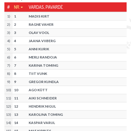
#
NR.
VARDAS, PAVARDĖ
1
)
1
MADIS KIRT
2
)
2
RAGNE VAHER
3
)
3
OLAV VOOL
4
)
4
JAANA VIIBERG
5
)
5
ANNI KURIK
6
)
6
MERLI RANDOJA
7
)
7
KARINA TOMING
8
)
8
TIIT VUNK
9
)
9
GREGOR KUNDLA
10
)
10
AGO KÜTT
11
)
11
AIKI SCHNEIDER
12
)
12
HENDRIK NIGUL
13
)
13
KAROLINA TOMING
14
)
14
KASPAR VARUL
15
)
15
MAE KIRBITS