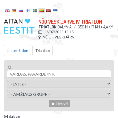
NÕO VESKIJÄRVE IV TRIATLON
TRIATLON
DALYVIAI
/
350 M + 17 KM + 4,4 KM
12/07/2025 15:15
NÕO - VESKIJÄRV
Lastetriatlon
Triatlon
Išvalyti
54
dalyvių