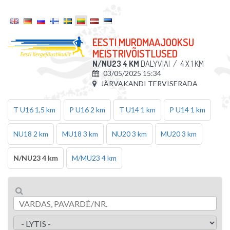
EESTI MURDMAAJOOKSU
MEISTRIVÕISTLUSED
N/NU23 4 KM
DALYVIAI
/
4 X 1 KM
03/05/2025 15:34
JÄRVAKANDI TERVISERADA
T U16 1,5 km
P U16 2 km
T U14 1 km
P U14 1 km
NU18 2 km
MU18 3 km
NU20 3 km
MU20 3 km
N/NU23 4 km
M/MU23 4 km