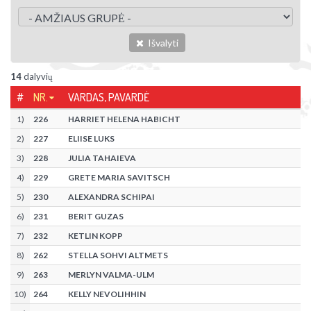
Išvalyti
14
dalyvių
#
NR.
VARDAS, PAVARDĖ
1
)
226
HARRIET HELENA HABICHT
2
)
227
ELIISE LUKS
3
)
228
JULIA TAHAIEVA
4
)
229
GRETE MARIA SAVITSCH
5
)
230
ALEXANDRA SCHIPAI
6
)
231
BERIT GUZAS
7
)
232
KETLIN KOPP
8
)
262
STELLA SOHVI ALTMETS
9
)
263
MERLYN VALMA-ULM
10
)
264
KELLY NEVOLIHHIN