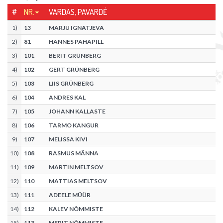
#
NR.
VARDAS, PAVARDĖ
1
)
13
MARJU IGNATJEVA
2
)
81
HANNES PAHAPILL
3
)
101
BERIT GRÜNBERG
4
)
102
GERT GRÜNBERG
5
)
103
LIIS GRÜNBERG
6
)
104
ANDRES KAL
7
)
105
JOHANN KALLASTE
8
)
106
TARMO KANGUR
9
)
107
MELISSA KIVI
10
)
108
RASMUS MÄNNA
11
)
109
MARTIN MELTSOV
12
)
110
MATTIAS MELTSOV
13
)
111
ADEELE MÜÜR
14
)
112
KALEV NÕMMISTE
15
)
113
MERIT NÕMMISTE