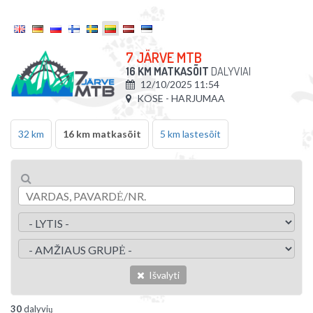
7 JÄRVE MTB
16 KM MATKASÕIT
DALYVIAI
12/10/2025 11:54
KOSE - HARJUMAA
32 km
16 km matkasõit
5 km lastesõit
Išvalyti
30
dalyvių