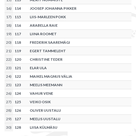
16
)
114
JOOSEP JOHANNA PIKKER
17
)
115
LIIS-MARLEEN POKK
18
)
116
ARABELLA RAIE
19
)
117
LIINA ROOMET
20
)
118
FREDERIK SAAREMÄGI
21
)
119
EGERT TAMMELEHT
22
)
120
CHRISTINE TEDER
23
)
121
ELAR ULA
24
)
122
MAIKEL MAGNUS VÄLJA
25
)
123
MEELIS MEEMANN
26
)
124
VAHUR VENE
27
)
125
VEIKO OSIK
28
)
126
OLIVER UUSTALU
29
)
127
MEELIS UUSTALU
30
)
128
LIISA KÜLMÄSU