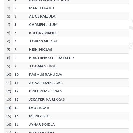
2
)
2
MARCO KAHU
3
)
3
ALICE KALJULA
4
)
4
CARMEN LILIUM
5
)
5
KULDAR MANDLI
6
)
6
TOBIAS MUDIST
7
)
7
HEIKI NIGLAS
8
)
8
KRISTIINA OTT-RÄTSEPP
9
)
9
TOOMAS PIIGLI
10
)
10
RASMUS RAHUOJA
11
)
11
ANNA REMMELGAS
12
)
12
PRIIT REMMELGAS
13
)
13
JEKATERINA RIKKAS
14
)
14
LAUR SAAR
15
)
15
MERILY SELL
16
)
16
JANAR SOIDLA
17
)
17
MARTIN TÄHT