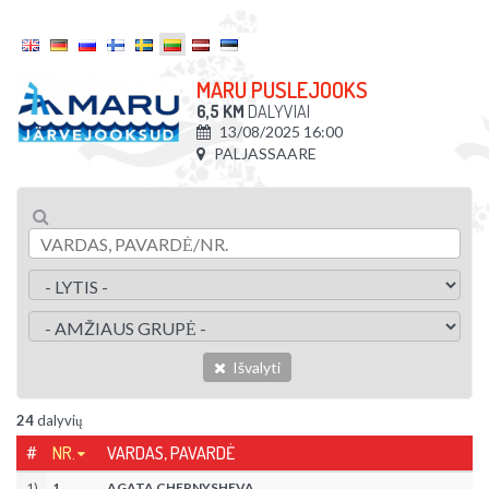
MARU PUSLEJOOKS
6,5 KM
DALYVIAI
13/08/2025 16:00
PALJASSAARE
Išvalyti
24
dalyvių
#
NR.
VARDAS, PAVARDĖ
1
)
1
AGATA CHERNYSHEVA