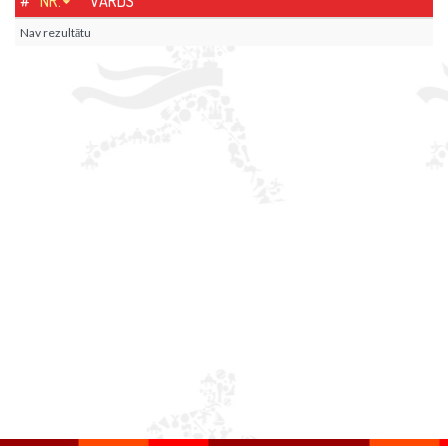
#
NR.
VĀRDS
Nav rezultātu