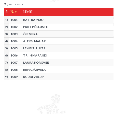
9
участников
#
№
ИМЯ
1
)
1001
KATI RAMMO
2
)
1002
PRIIT PÕLLUSTE
3
)
1003
ÕIE VIIRA
4
)
1004
ALEKSI MÄHAR
5
)
1005
LEMBITU LUTS
6
)
1006
TRIIN MARANDI
7
)
1007
LAURA KÕRGVEE
8
)
1008
RIINA JÄRVELA
9
)
1009
RUUDI VIILUP