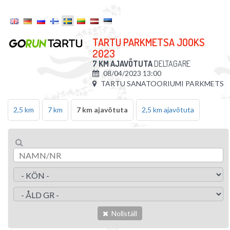
TARTU PARKMETSA JOOKS
2023
7 KM AJAVÕTUTA
DELTAGARE
08/04/2023 13:00
TARTU SANATOORIUMI PARKMETS
2,5 km
7 km
7 km ajavõtuta
2,5 km ajavõtuta
Nollställ