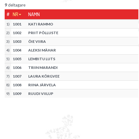
9
deltagare
#
NR
NAMN
1
)
1001
KATI RAMMO
2
)
1002
PRIIT PÕLLUSTE
3
)
1003
ÕIE VIIRA
4
)
1004
ALEKSI MÄHAR
5
)
1005
LEMBITU LUTS
6
)
1006
TRIIN MARANDI
7
)
1007
LAURA KÕRGVEE
8
)
1008
RIINA JÄRVELA
9
)
1009
RUUDI VIILUP