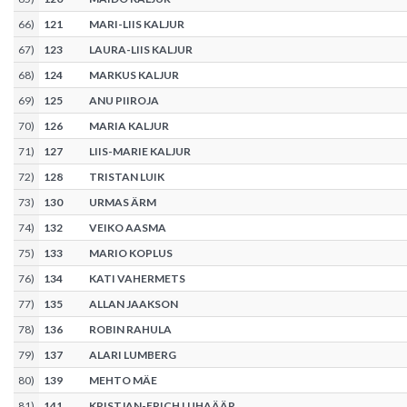
66
)
121
MARI-LIIS KALJUR
67
)
123
LAURA-LIIS KALJUR
68
)
124
MARKUS KALJUR
69
)
125
ANU PIIROJA
70
)
126
MARIA KALJUR
71
)
127
LIIS-MARIE KALJUR
72
)
128
TRISTAN LUIK
73
)
130
URMAS ÄRM
74
)
132
VEIKO AASMA
75
)
133
MARIO KOPLUS
76
)
134
KATI VAHERMETS
77
)
135
ALLAN JAAKSON
78
)
136
ROBIN RAHULA
79
)
137
ALARI LUMBERG
80
)
139
MEHTO MÄE
81
)
141
KRISTJAN-ERICH LUHAÄÄR