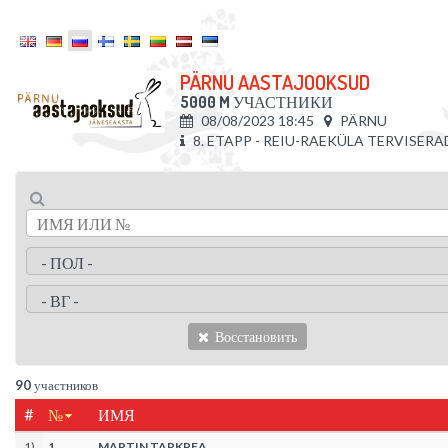
PÄRNU AASTAJOOKSUD
5000 M
УЧАСТНИКИ
08/08/2023 18:45
PÄRNU
8. ETAPP - REIU-RAEKÜLA TERVISER
Восстановить
90
участников
#
№
ИМЯ
1
)
1
MARTIN TARKPEA