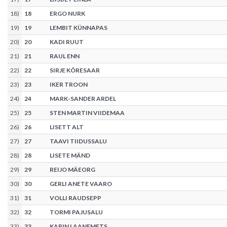
18
)
18
ERGO NURK
19
)
19
LEMBIT KÜNNAPAS
20
)
20
KADI RUUT
21
)
21
RAUL ENN
22
)
22
SIRJE KÕRESAAR
23
)
23
IKER TROON
24
)
24
MARK-SANDER ARDEL
25
)
25
STEN MARTIN VIIDEMAA
26
)
26
LISETT ALT
27
)
27
TAAVI TIIDUSSALU
28
)
28
LISETE MÄND
29
)
29
REIJO MÄEORG
30
)
30
GERLI ANETE VAARO
31
)
31
VOLLI RAUDSEPP
32
)
32
TORMI PAJUSALU
33
)
33
KARIN LAANEMETS