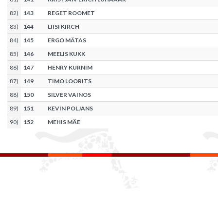
82
)
143
REGET ROOMET
83
)
144
LIISI KIRCH
84
)
145
ERGO MÄTAS
85
)
146
MEELIS KUKK
86
)
147
HENRY KURNIM
87
)
149
TIMO LOORITS
88
)
150
SILVER VAINOS
89
)
151
KEVIN POLJANS
90
)
152
MEHIS MÄE