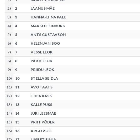
2
)
2
JAANUS MÄE
3
)
3
HANNA-LIINA PALU
4
)
4
MARKO TEINBURK
5
)
5
ANTS GUSTAVSON
6
)
6
HELEN JANISOO
7
)
7
VESSE LEOK
8
)
8
PÄRJE LEOK
9
)
9
PRIIDU LEOK
10
)
10
STELLA SEIDLA
11
)
11
AVO TAATS
12
)
12
THEA KASK
13
)
13
KALLE PUSS
14
)
14
JÜRI LEESMÄE
15
)
15
PRIIT PÕDER
16
)
16
ARGO VOLL
17
)
17
LIISBET EINLA