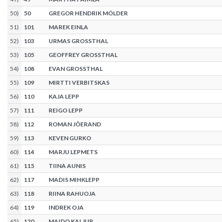
50
)
50
GREGOR HENDRIK MÖLDER
51
)
101
MAREK EINLA
52
)
103
URMAS GROSSTHAL
53
)
105
GEOFFREY GROSSTHAL
54
)
108
EVAN GROSSTHAL
55
)
109
MIRTTI VERBITSKAS
56
)
110
KAJA LEPP
57
)
111
REIGO LEPP
58
)
112
ROMAN JÕERAND
59
)
113
KEVEN GURKO
60
)
114
MARJU LEPMETS
61
)
115
TIINA AUNIS
62
)
117
MADIS MIHKLEPP
63
)
118
RIINA RAHUOJA
64
)
119
INDREK OJA
65
)
120
MAIDO KALJUR