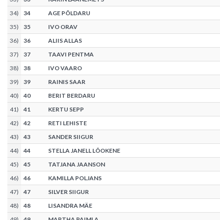
34
)
34
AGE PÕLDARU
35
)
35
IVO ORAV
36
)
36
ALIIS ALLAS
37
)
37
TAAVI PENTMA
38
)
38
IVO VAARO
39
)
39
RAINIS SAAR
40
)
40
BERIT BERDARU
41
)
41
KERTU SEPP
42
)
42
RETI LEHISTE
43
)
43
SANDER SIIGUR
44
)
44
STELLA JANELL LÕOKENE
45
)
45
TATJANA JAANSON
46
)
46
KAMILLA POLJANS
47
)
47
SILVER SIIGUR
48
)
48
LISANDRA MÄE
49
)
49
MARTHA PAIMLA