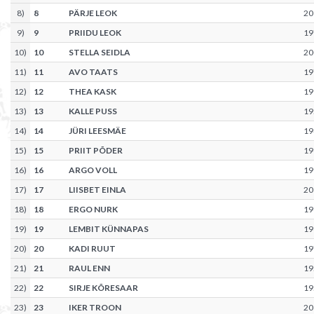
8
)
8
PÄRJE LEOK
20
9
)
9
PRIIDU LEOK
19
10
)
10
STELLA SEIDLA
20
11
)
11
AVO TAATS
19
12
)
12
THEA KASK
19
13
)
13
KALLE PUSS
19
14
)
14
JÜRI LEESMÄE
19
15
)
15
PRIIT PÕDER
19
16
)
16
ARGO VOLL
19
17
)
17
LIISBET EINLA
20
18
)
18
ERGO NURK
19
19
)
19
LEMBIT KÜNNAPAS
19
20
)
20
KADI RUUT
19
21
)
21
RAUL ENN
19
22
)
22
SIRJE KÕRESAAR
19
23
)
23
IKER TROON
20