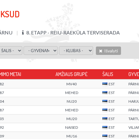
OKSUD
ÄRNU
8. ETAPP - REIU-RAEKÜLA TERVISERADA
Išvalyti
MIMO METAI
AMŽIAUS GRUPĖ
ŠALIS
GYVE
82
MV40
EST
PÄRN
87
MEHED
EST
PÄRN
04
NU20
EST
HARJ
87
MEHED
EST
PÄRN
05
MU20
EST
TART
92
NAISED
EST
VILJ
09
MU16
EST
PÄRN