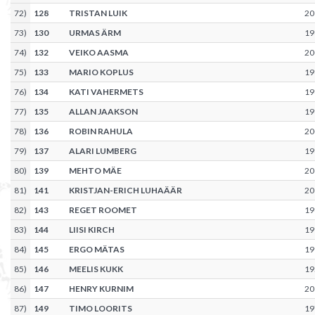
72
)
128
TRISTAN LUIK
20
73
)
130
URMAS ÄRM
19
74
)
132
VEIKO AASMA
20
75
)
133
MARIO KOPLUS
19
76
)
134
KATI VAHERMETS
19
77
)
135
ALLAN JAAKSON
19
78
)
136
ROBIN RAHULA
20
79
)
137
ALARI LUMBERG
19
80
)
139
MEHTO MÄE
20
81
)
141
KRISTJAN-ERICH LUHAÄÄR
20
82
)
143
REGET ROOMET
19
83
)
144
LIISI KIRCH
19
84
)
145
ERGO MÄTAS
19
85
)
146
MEELIS KUKK
19
86
)
147
HENRY KURNIM
20
87
)
149
TIMO LOORITS
19