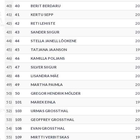
40
)
40
BERIT BERDARU
20
41
)
41
KERTU SEPP
20
42
)
42
RETI LEHISTE
20
43
)
43
SANDER SIIGUR
20
44
)
44
STELLA JANELL LÕOKENE
20
45
)
45
TATJANA JAANSON
19
46
)
46
KAMILLA POLJANS
20
47
)
47
SILVER SIIGUR
20
48
)
48
LISANDRA MÄE
20
49
)
49
MARTHA PAIMLA
20
50
)
50
GREGOR HENDRIK MÖLDER
20
51
)
101
MAREK EINLA
19
52
)
103
URMAS GROSSTHAL
19
53
)
105
GEOFFREY GROSSTHAL
20
54
)
108
EVAN GROSSTHAL
20
55
)
109
MIRTTI VERBITSKAS
19