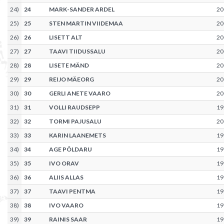
24
)
24
MARK-SANDER ARDEL
20
25
)
25
STEN MARTIN VIIDEMAA
20
26
)
26
LISETT ALT
20
27
)
27
TAAVI TIIDUSSALU
20
28
)
28
LISETE MÄND
20
29
)
29
REIJO MÄEORG
20
30
)
30
GERLI ANETE VAARO
20
31
)
31
VOLLI RAUDSEPP
19
32
)
32
TORMI PAJUSALU
20
33
)
33
KARIN LAANEMETS
19
34
)
34
AGE PÕLDARU
19
35
)
35
IVO ORAV
19
36
)
36
ALIIS ALLAS
19
37
)
37
TAAVI PENTMA
19
38
)
38
IVO VAARO
19
39
)
39
RAINIS SAAR
19