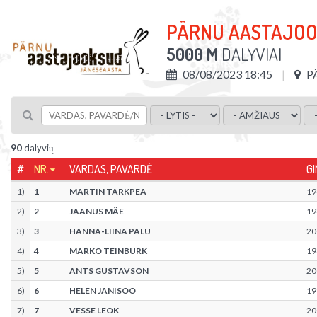
PÄRNU AASTAJO
5000 M
DALYVIAI
08/08/2023 18:45
P
90
dalyvių
#
NR.
VARDAS, PAVARDĖ
GI
1
)
1
MARTIN TARKPEA
19
2
)
2
JAANUS MÄE
19
3
)
3
HANNA-LIINA PALU
20
4
)
4
MARKO TEINBURK
19
5
)
5
ANTS GUSTAVSON
20
6
)
6
HELEN JANISOO
19
7
)
7
VESSE LEOK
20