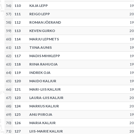
56
)
110
KAJA LEPP
19
57
)
111
REIGO LEPP
20
58
)
112
ROMAN JÕERAND
19
59
)
113
KEVEN GURKO
20
60
)
114
MARJU LEPMETS
19
61
)
115
TIINA AUNIS
19
62
)
117
MADIS MIHKLEPP
19
63
)
118
RIINA RAHUOJA
19
64
)
119
INDREK OJA
19
65
)
120
MAIDO KALJUR
19
66
)
121
MARI-LIIS KALJUR
19
67
)
123
LAURA-LIIS KALJUR
20
68
)
124
MARKUS KALJUR
20
69
)
125
ANU PIIROJA
19
70
)
126
MARIA KALJUR
20
71
)
127
LIIS-MARIE KALJUR
20