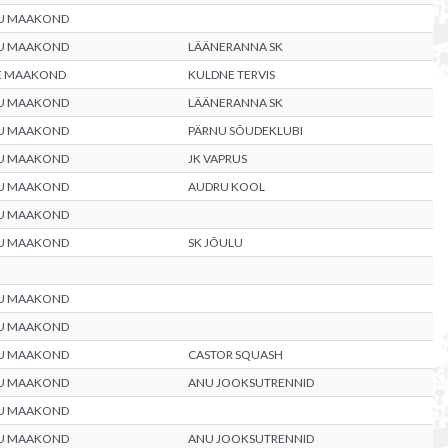
U MAAKOND
U MAAKOND
LÄÄNERANNA SK
E MAAKOND
KULDNE TERVIS
U MAAKOND
LÄÄNERANNA SK
U MAAKOND
PÄRNU SÕUDEKLUBI
U MAAKOND
JK VAPRUS
U MAAKOND
AUDRU KOOL
U MAAKOND
U MAAKOND
SK JÕULU
U MAAKOND
U MAAKOND
U MAAKOND
CASTOR SQUASH
U MAAKOND
ANU JOOKSUTRENNID
U MAAKOND
U MAAKOND
ANU JOOKSUTRENNID