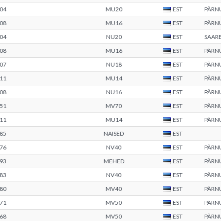
04
MU20
EST
PÄRN
08
MU16
EST
PÄRN
04
NU20
EST
SAAR
08
MU16
EST
PÄRN
07
NU18
EST
PÄRN
11
MU14
EST
PÄRN
08
NU16
EST
PÄRN
51
MV70
EST
PÄRN
11
MU14
EST
PÄRN
85
NAISED
EST
76
NV40
EST
PÄRN
93
MEHED
EST
PÄRN
83
NV40
EST
PÄRN
80
MV40
EST
PÄRN
71
MV50
EST
PÄRN
68
MV50
EST
PÄRN