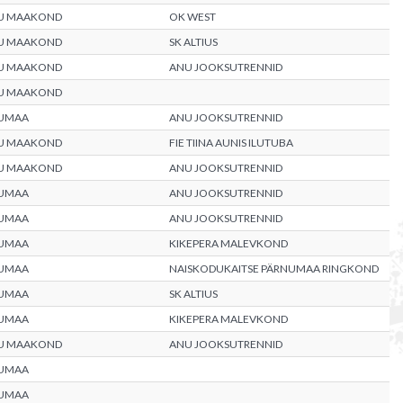
U MAAKOND
OK WEST
U MAAKOND
SK ALTIUS
U MAAKOND
ANU JOOKSUTRENNID
U MAAKOND
UMAA
ANU JOOKSUTRENNID
U MAAKOND
FIE TIINA AUNIS ILUTUBA
U MAAKOND
ANU JOOKSUTRENNID
UMAA
ANU JOOKSUTRENNID
UMAA
ANU JOOKSUTRENNID
UMAA
KIKEPERA MALEVKOND
UMAA
NAISKODUKAITSE PÄRNUMAA RINGKOND
UMAA
SK ALTIUS
UMAA
KIKEPERA MALEVKOND
U MAAKOND
ANU JOOKSUTRENNID
UMAA
UMAA