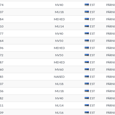
74
NV40
EST
PÄRN
07
MU18
EST
PÄRN
84
MEHED
EST
PÄRN
10
MU14
EST
PÄRN
77
NV40
EST
PÄRN
64
NV50
EST
PÄRN
96
MEHED
EST
PÄRN
72
NV50
EST
PÄRN
87
MEHED
EST
PÄRN
60
MV60
EST
PÄRN
85
NAISED
EST
PÄRN
07
NU18
EST
PÄRN
06
MU18
EST
PÄRN
82
NV40
EST
PÄRN
11
NU14
EST
PÄRN
09
NU16
EST
PÄRN