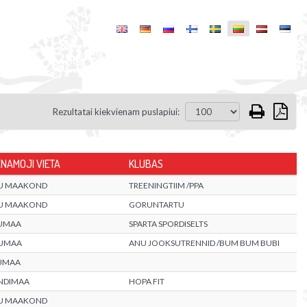
Rezultatai kiekvienam puslapiui:
NAMOJI VIETA
KLUBAS
U MAAKOND
TREENINGTIIM /PPA
U MAAKOND
GORUNTARTU
UMAA
SPARTA SPORDISELTS
UMAA
ANU JOOKSUTRENNID /BUM BUM BUBI
UMAA
ANDIMAA
HOPA FIT
U MAAKOND