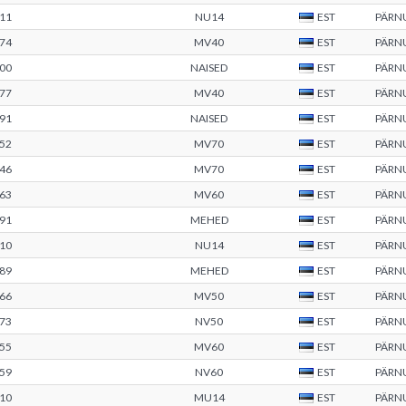
11
NU14
EST
PÄRN
74
MV40
EST
PÄRN
00
NAISED
EST
PÄRN
77
MV40
EST
PÄRN
91
NAISED
EST
PÄRN
52
MV70
EST
PÄRN
46
MV70
EST
PÄRN
63
MV60
EST
PÄRN
91
MEHED
EST
PÄRN
10
NU14
EST
PÄRN
89
MEHED
EST
PÄRN
66
MV50
EST
PÄRN
73
NV50
EST
PÄRN
55
MV60
EST
PÄRN
59
NV60
EST
PÄRN
10
MU14
EST
PÄRN