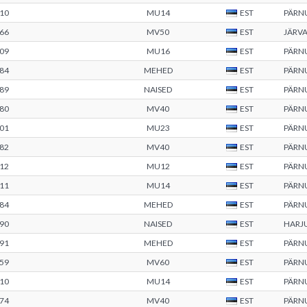
10
MU14
EST
PÄRN
66
MV50
EST
JÄRV
09
MU16
EST
PÄRN
84
MEHED
EST
PÄRN
89
NAISED
EST
PÄRN
80
MV40
EST
PÄRN
01
MU23
EST
PÄRN
82
MV40
EST
PÄRN
12
MU12
EST
PÄRN
11
MU14
EST
PÄRN
84
MEHED
EST
PÄRN
90
NAISED
EST
HARJ
91
MEHED
EST
PÄRN
59
MV60
EST
PÄRN
10
MU14
EST
PÄRN
74
MV40
EST
PÄRN