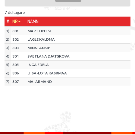
7
deltagare
#
NR
NAMN
1
)
301
MART LINTSI
2
)
302
LAGLE KALDMA
3
)
303
MINNI ANSIP
4
)
304
SVETLANA DJATSKOVA
5
)
305
INGA EDELA
6
)
306
LIISA-LOTA KASKMAA
7
)
307
MAI ÄRMAND