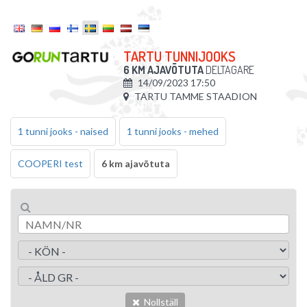
TARTU TUNNIJOOKS
6 KM AJAVÕTUTA
DELTAGARE
14/09/2023 17:50
TARTU TAMME STAADION
1 tunni jooks - naised
1 tunni jooks - mehed
COOPERI test
6 km ajavõtuta
Nollställ