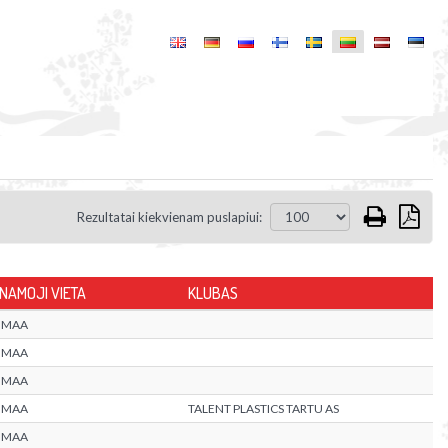
Rezultatai kiekvienam puslapiui:
NAMOJI VIETA
KLUBAS
UMAA
UMAA
UMAA
UMAA
TALENT PLASTICS TARTU AS
UMAA