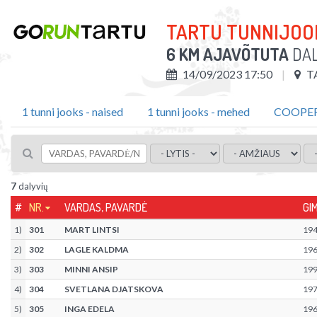
TARTU TUNNIJOO
6 KM AJAVÕTUTA
DAL
14/09/2023 17:50
T
1 tunni jooks - naised
1 tunni jooks - mehed
COOPERI
7
dalyvių
#
NR.
VARDAS, PAVARDĖ
GI
1
)
301
MART LINTSI
19
2
)
302
LAGLE KALDMA
19
3
)
303
MINNI ANSIP
19
4
)
304
SVETLANA DJATSKOVA
19
5
)
305
INGA EDELA
19