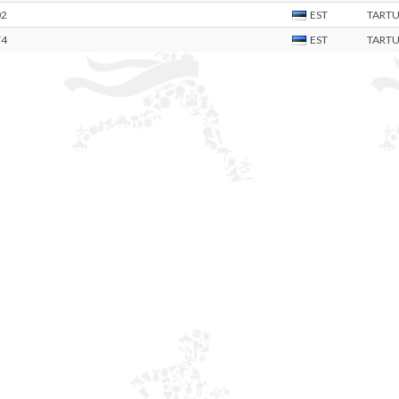
02
EST
TART
74
EST
TART