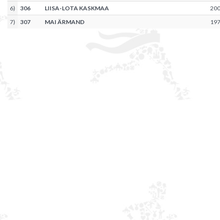
6
)
306
LIISA-LOTA KASKMAA
20
7
)
307
MAI ÄRMAND
19