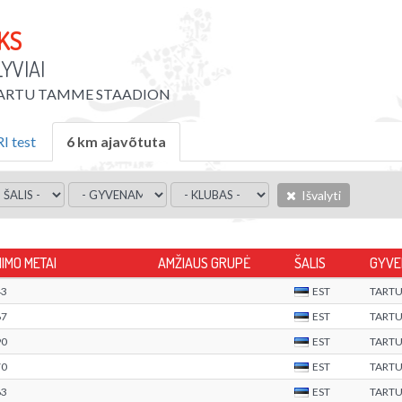
KS
YVIAI
ARTU TAMME STAADION
 test
6 km ajavõtuta
Išvalyti
MIMO METAI
AMŽIAUS GRUPĖ
ŠALIS
GYVE
43
EST
TART
67
EST
TART
90
EST
TART
70
EST
TART
63
EST
TART