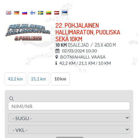
22. POHJALAINEN
HALLIMARATON, PUOLISKA
SEKÄ 10KM
10 KM
OSALEJAD
/
25 X 400 M
02/03/2024 10:30
BOTNIAHALLI, VAASA
42,2 KM / 21,1 KM / 10 KM
42,2 km
21,1 km
10 km