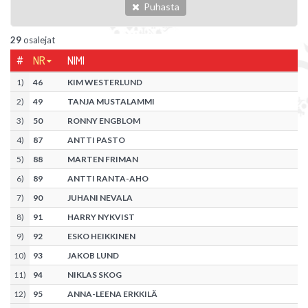
Puhasta
29
osalejat
#
NR
NIMI
1
)
46
KIM WESTERLUND
2
)
49
TANJA MUSTALAMMI
3
)
50
RONNY ENGBLOM
4
)
87
ANTTI PASTO
5
)
88
MARTEN FRIMAN
6
)
89
ANTTI RANTA-AHO
7
)
90
JUHANI NEVALA
8
)
91
HARRY NYKVIST
9
)
92
ESKO HEIKKINEN
10
)
93
JAKOB LUND
11
)
94
NIKLAS SKOG
12
)
95
ANNA-LEENA ERKKILÄ