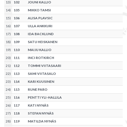
13
)
102
JOUNI KALLIO
14
)
105
MIKKO TAMSI
15
)
106
ALISA PLAVSIC
16
)
107
ULLA ANKKURI
17
)
108
IDA BACKLUND
18
)
109
SATU HEISKANEN
19
)
110
MAIJU KALLIO
20
)
111
INCI ROTKIRCH
21
)
112
TOMMI VIITASAARI
22
)
113
SAMI VIITASALO
23
)
114
KARI KUUSINEN
24
)
115
RUNE PARO
25
)
116
PENTTI YLI-HALLILA
26
)
117
KATI NYNÄS
27
)
118
STEFAN NYNÄS
28
)
119
MATILDA NYNÄS