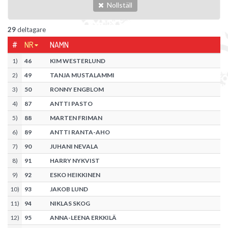
Nollställ
29
deltagare
#
NR
NAMN
1
)
46
KIM WESTERLUND
2
)
49
TANJA MUSTALAMMI
3
)
50
RONNY ENGBLOM
4
)
87
ANTTI PASTO
5
)
88
MARTEN FRIMAN
6
)
89
ANTTI RANTA-AHO
7
)
90
JUHANI NEVALA
8
)
91
HARRY NYKVIST
9
)
92
ESKO HEIKKINEN
10
)
93
JAKOB LUND
11
)
94
NIKLAS SKOG
12
)
95
ANNA-LEENA ERKKILÄ