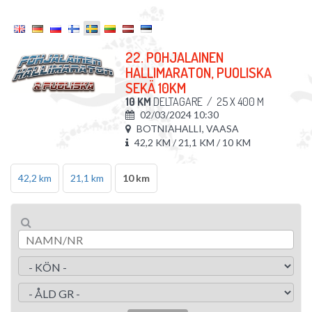
22. POHJALAINEN
HALLIMARATON, PUOLISKA
SEKÄ 10KM
10 KM
DELTAGARE
/
25 X 400 M
02/03/2024 10:30
BOTNIAHALLI, VAASA
42,2 KM / 21,1 KM / 10 KM
42,2 km
21,1 km
10 km