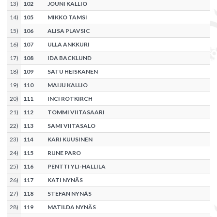
13
)
102
JOUNI KALLIO
14
)
105
MIKKO TAMSI
15
)
106
ALISA PLAVSIC
16
)
107
ULLA ANKKURI
17
)
108
IDA BACKLUND
18
)
109
SATU HEISKANEN
19
)
110
MAIJU KALLIO
20
)
111
INCI ROTKIRCH
21
)
112
TOMMI VIITASAARI
22
)
113
SAMI VIITASALO
23
)
114
KARI KUUSINEN
24
)
115
RUNE PARO
25
)
116
PENTTI YLI-HALLILA
26
)
117
KATI NYNÄS
27
)
118
STEFAN NYNÄS
28
)
119
MATILDA NYNÄS