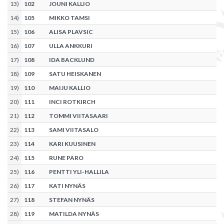
13
)
102
JOUNI KALLIO
14
)
105
MIKKO TAMSI
15
)
106
ALISA PLAVSIC
16
)
107
ULLA ANKKURI
17
)
108
IDA BACKLUND
18
)
109
SATU HEISKANEN
19
)
110
MAIJU KALLIO
20
)
111
INCI ROTKIRCH
21
)
112
TOMMI VIITASAARI
22
)
113
SAMI VIITASALO
23
)
114
KARI KUUSINEN
24
)
115
RUNE PARO
25
)
116
PENTTI YLI-HALLILA
26
)
117
KATI NYNÄS
27
)
118
STEFAN NYNÄS
28
)
119
MATILDA NYNÄS