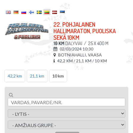
22. POHJALAINEN
HALLIMARATON, PUOLISKA
SEKÄ 10KM
10 KM
DALYVIAI
/
25 X 400 M
02/03/2024 10:30
BOTNIAHALLI, VAASA
42,2 KM / 21,1 KM / 10 KM
42,2 km
21,1 km
10 km