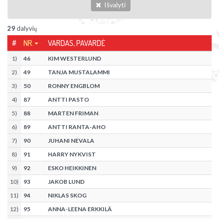
Išvalyti
29
dalyvių
#
NR.
VARDAS, PAVARDĖ
1
)
46
KIM WESTERLUND
2
)
49
TANJA MUSTALAMMI
3
)
50
RONNY ENGBLOM
4
)
87
ANTTI PASTO
5
)
88
MARTEN FRIMAN
6
)
89
ANTTI RANTA-AHO
7
)
90
JUHANI NEVALA
8
)
91
HARRY NYKVIST
9
)
92
ESKO HEIKKINEN
10
)
93
JAKOB LUND
11
)
94
NIKLAS SKOG
12
)
95
ANNA-LEENA ERKKILÄ