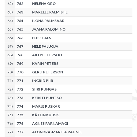
62
)
762
HELENA ORO
63
)
763
MARELLE PALMISTE
64
)
764
ILONA PALMSAAR
65
)
765
JAANA PALOMINO
66
)
766
ELISE PALS
67
)
767
NELE PALUOJA
68
)
768
AILI PEETERSOO
69
)
769
KARIN PETERS
70
)
770
GERLI PETERSON
71
)
771
INGRID PIIR
72
)
772
SIIRI PUNGAS
73
)
773
KERSTI PUNTSO
74
)
774
MARJE PUSKAR
75
)
775
KÄTLIN KUUSK
76
)
776
AGNES PÄRNAMÄGI
77
)
777
ALONDRA-MARITA RAHNEL