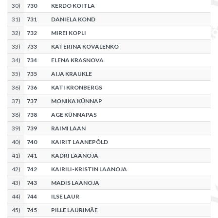
30
)
730
KERDO KOITLA
31
)
731
DANIELA KOND
32
)
732
MIREI KOPLI
33
)
733
KATERINA KOVALENKO
34
)
734
ELENA KRASNOVA
35
)
735
AIJA KRAUKLE
36
)
736
KATI KRONBERGS
37
)
737
MONIKA KÜNNAP
38
)
738
AGE KÜNNAPAS
39
)
739
RAIMI LAAN
40
)
740
KAIRIT LAANEPÕLD
41
)
741
KADRI LAANOJA
42
)
742
KAIRILI-KRISTIN LAANOJA
43
)
743
MADIS LAANOJA
44
)
744
ILSE LAUR
45
)
745
PILLE LAURIMÄE