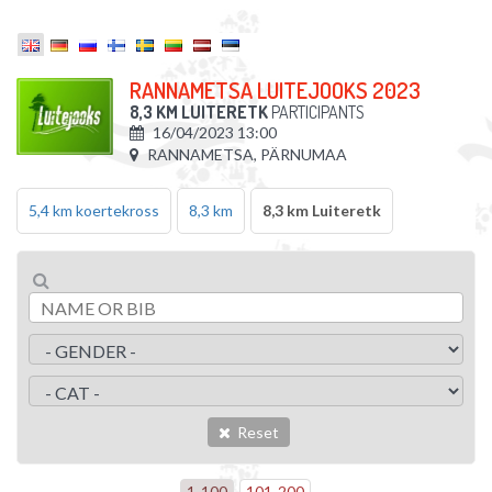
RANNAMETSA LUITEJOOKS 2023
8,3 KM LUITERETK
PARTICIPANTS
16/04/2023 13:00
RANNAMETSA, PÄRNUMAA
5,4 km koertekross
8,3 km
8,3 km Luiteretk
Reset
1
-
100
101
-
200