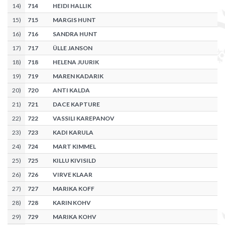
14
)
714
HEIDI HALLIK
15
)
715
MARGIS HUNT
16
)
716
SANDRA HUNT
17
)
717
ÜLLE JANSON
18
)
718
HELENA JUURIK
19
)
719
MAREN KADARIK
20
)
720
ANTI KALDA
21
)
721
DACE KAPTURE
22
)
722
VASSILI KAREPANOV
23
)
723
KADI KARULA
24
)
724
MART KIMMEL
25
)
725
KILLU KIVISILD
26
)
726
VIRVE KLAAR
27
)
727
MARIKA KOFF
28
)
728
KARIN KOHV
29
)
729
MARIKA KOHV