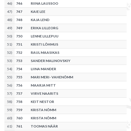
46
)
746
RIINA LAUSSOO
47
)
747
KAIE LEE
48
)
748
KAJA LEND
49
)
749
ERIKA LILLEORG
50
)
750
LENNE LILLEPUU
51
)
751
KRISTI LÕHMUS
52
)
752
RAUL MAASIKAS
53
)
753
SANDER MALINOVSKIY
54
)
754
LIINA MANDER
55
)
755
MARI MERI- VAHENÕMM
56
)
756
MAARJA MITT
57
)
757
VIRVE NAARITS
58
)
758
KEIT NESTOR
59
)
759
KRISTA NÕMM
60
)
760
KRISTA NÕMM
61
)
761
TOOMAS NÄÄR