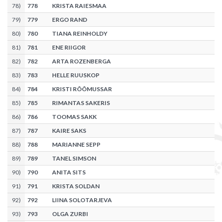
78
)
778
KRISTA RAIESMAA
79
)
779
ERGO RAND
80
)
780
TIANA REINHOLDY
81
)
781
ENE RIIGOR
82
)
782
ARTA ROZENBERGA
83
)
783
HELLE RUUSKOP
84
)
784
KRISTI RÕÕMUSSAR
85
)
785
RIMANTAS SAKERIS
86
)
786
TOOMAS SAKK
87
)
787
KAIRE SAKS
88
)
788
MARIANNE SEPP
89
)
789
TANEL SIMSON
90
)
790
ANITA SITS
91
)
791
KRISTA SOLDAN
92
)
792
LIINA SOLOTARJEVA
93
)
793
OLGA ZURBI