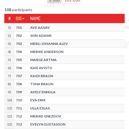
108
participants
#
BIB
NAME
1
)
701
AVE AASAV
2
)
702
SIIRI ADAMS
3
)
703
MERLI JOHANNA ALEV
4
)
704
MERIKE ANDERSON
5
)
705
MARGE ARTMA
6
)
706
KAIE AVISTU
7
)
707
KAIDI BRAUN
8
)
708
TIINA BRAUN
9
)
709
AVELY ENNULA
10
)
710
EVA ERM
11
)
711
ULLA ESLAS
12
)
712
MERIKE GNEZDOV
13
)
713
EVELYN GUSTASSON